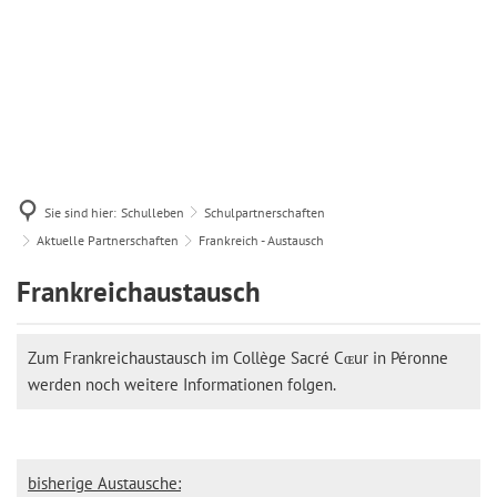
Sie sind hier:
Schulleben
Schulpartnerschaften
Aktuelle Partnerschaften
Frankreich - Austausch
Frankreich
Frankreichaustausch
-
Zum Frankreichaustausch im Collège Sacré Cɶur in Péronne
Austausch
werden noch weitere Informationen folgen.
bisherige Austausche: