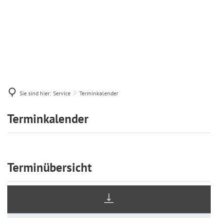
Sie sind hier:
Service
Terminkalender
Terminkalender
Terminkalender
Terminübersicht