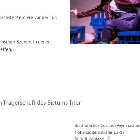
ächste Premiere vor der Tür:
l
ustiger Szenen, in denen
effen.
Bischöfliches Cusanus-Gymnasiu
Hohenzollernstraße 13-17
56068
Koblenz