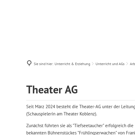
Schulleben
Sie sind hier:
Unterricht & Erziehung
Unterricht und AGs
Arb
Theater
Theater AG
Seit März 2024 besteht die Theater-AG unter der Leitu
(Schauspielerin am Theater Koblenz).
Zunächst führten sie als "Tiefseetaucher" erfolgreich di
bekannten Bühnenstückes "Frühlingserwachen" von Frank