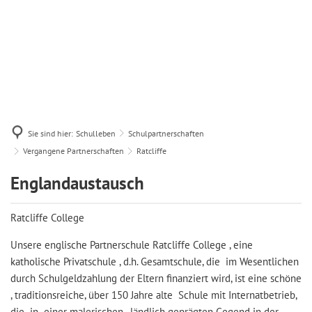
Sie sind hier:
Schulleben
Schulpartnerschaften
Vergangene Partnerschaften
Ratcliffe
Ratcliffe
Englandaustausch
Ratcliffe College
Unsere englische Partnerschule Ratcliffe College , eine
katholische Privatschule , d.h. Gesamtschule, die im Wesentlichen
durch Schulgeldzahlung der Eltern finanziert wird, ist eine schöne
, traditionsreiche, über 150 Jahre alte Schule mit Internatbetrieb,
die in einer malerischen , ländlich geprägten Gegend in der