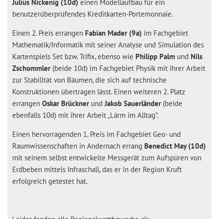
Julius Nickenig (10d)
einen Modellaufbau für ein
benutzerüberprüfendes Kreditkarten-Portemonnaie.
Einen 2. Preis errangen
Fabian Mader (9a)
im Fachgebiet
Mathematik/Informatik mit seiner Analyse und Simulation des
Kartenspiels Set bzw. Trifix, ebenso wie
Philipp Palm
und
Nils
Zschommler
(beide 10d) im Fachgebiet Physik mit ihrer Arbeit
zur Stabilität von Bäumen, die sich auf technische
Konstruktionen übertragen lässt. Einen weiteren 2. Platz
errangen
Oskar Brückner
und
Jakob Sauerländer
(beide
ebenfalls 10d) mit ihrer Arbeit „Lärm im Alltag“.
Einen hervorragenden 1. Preis im Fachgebiet Geo- und
Raumwissenschaften in Andernach errang
Benedict May (10d)
mit seinem selbst entwickelte Messgerät zum Aufspüren von
Erdbeben mittels Infraschall, das er in der Region Kruft
erfolgreich getestet hat.