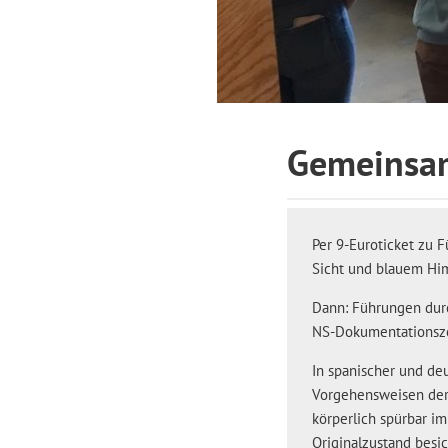
Gemeinsam
Per 9-Euroticket zu F
Sicht und blauem Hi
Dann: Führungen durc
NS-Dokumentationsze
In spanischer und de
Vorgehensweisen der 
körperlich spürbar i
Originalzustand besic