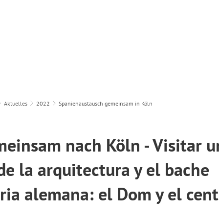
Unsere Schule
Unterricht & Erziehung
Servi
Aktuelles
2022
Spanienaustausch gemeinsam in Köln
meinsam nach Köln - Visitar u
de la arquitectura y el bache
oria alemana: el Dom y el cent