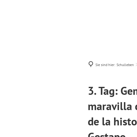
Schulleben
Sie sind hier:
Schulleben
3. Tag: Ge
maravilla 
de la hist
Gestapo