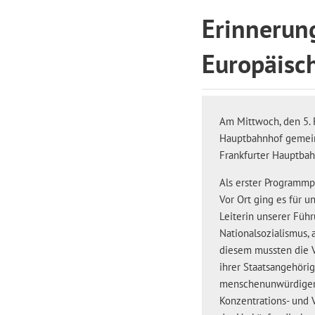
Erinnerun
Europäisc
Am Mittwoch, den 5. 
Hauptbahnhof gemein
Frankfurter Hauptba
Als erster Programmp
Vor Ort ging es für u
Leiterin unserer Füh
Nationalsozialismus, 
diesem mussten die V
ihrer Staatsangehöri
menschenunwürdigen B
Konzentrations- und 