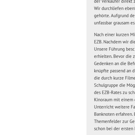
der Verkäufer direkt
Wir durchliefen eben
gehörte. Aufgrund de
unfassbar grausam e
Nach einer kurzen Mi
EZB. Nachdem wir die
Unsere Führung besch
erhielten. Bevor die
Gedenken an die Befr
knüpfte passend an di
die durch kurze Film
Schulgruppe die Mögl
des EZB-Rates zu sch
Kinoraum mit einem g
Unterricht weitere F
Banknoten erfahren. 
Themenfelder zur Gel
schon bei der ersten