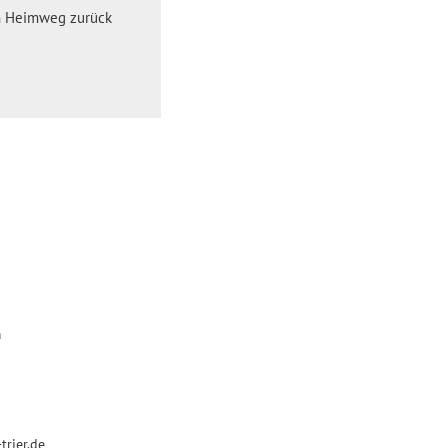
en Heimweg zurück
m
rier.de