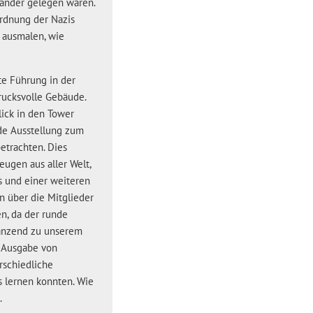
nander gelegen waren.
ordnung der Nazis
 ausmalen, wie
te Führung in der
rucksvolle Gebäude.
lick in den Tower
nde Ausstellung zum
etrachten. Dies
eugen aus aller Welt,
s und einer weiteren
 über die Mitglieder
n, da der runde
gänzend zu unserem
r Ausgabe von
rschiedliche
s lernen konnten. Wie
.