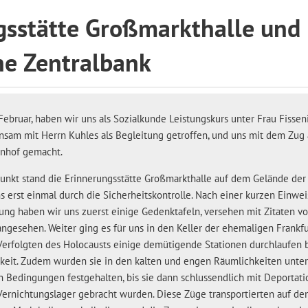
gsstätte Großmarkthalle und
he Zentralbank
Februar, haben wir uns als Sozialkunde Leistungskurs unter Frau Fissen
sam mit Herrn Kuhles als Begleitung getroffen, und uns mit dem Zug
hnhof gemacht.
unkt stand die Erinnerungsstätte Großmarkthalle auf dem Gelände der
ns erst einmal durch die Sicherheitskontrolle. Nach einer kurzen Einwe
rung haben wir uns zuerst einige Gedenktafeln, versehen mit Zitaten v
angesehen. Weiter ging es für uns in den Keller der ehemaligen Frankfur
erfolgten des Holocausts einige demütigende Stationen durchlaufen b
gkeit. Zudem wurden sie in den kalten und engen Räumlichkeiten unter
edingungen festgehalten, bis sie dann schlussendlich mit Deportati
Vernichtungslager gebracht wurden. Diese Züge transportierten auf d