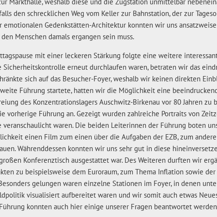
 zur Markthalle, weshalb diese und die Zugstation unmittelbar nebenei
falls den schrecklichen Weg vom Keller zur Bahnstation, der zur Tages
r emotionalen Gedenkstätten-Architektur konnten wir uns ansatzweise
s den Menschen damals ergangen sein muss.
ttagspause mit einer leckeren Stärkung folgte eine weitere interessan
 Sicherheitskontrolle erneut durchlaufen waren, betraten wir das eind
ränkte sich auf das Besucher-Foyer, weshalb wir keinen direkten Einb
 zweite Führung startete, hatten wir die Möglichkeit eine beeindrucke
eiung des Konzentrationslagers Auschwitz-Birkenau vor 80 Jahren zu b
e vorherige Führung an. Gezeigt wurden zahlreiche Portraits von Zeitz
e veranschaulicht waren. Die beiden Leiterinnen der Führung boten un
ichkeit einen Film zum einen über die Aufgaben der EZB, zum anderen
auen. Währenddessen konnten wir uns sehr gut in diese hineinversetze
roßen Konferenztisch ausgestattet war. Des Weiteren durften wir er
akten zu beispielsweise dem Euroraum, zum Thema Inflation sowie de
Besonders gelungen waren einzelne Stationen im Foyer, in denen unte
dpolitik visualisiert aufbereitet waren und wir somit auch etwas Neue
 Führung konnten auch hier einige unserer Fragen beantwortet werden